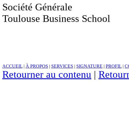
Société Générale
Toulouse Business School
ACCUEIL
|
À PROPOS
|
SERVICES
|
SIGNATURE
|
PROFIL
|
C
Retourner au contenu
|
Retour